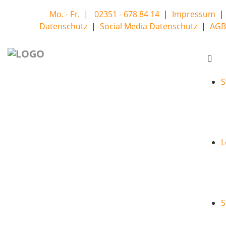
Mo. - Fr.
|
02351 - 678 84 14
|
Impressum
|
Datenschutz
|
Social Media Datenschutz
|
AGB
Tog
nav
S
L
S