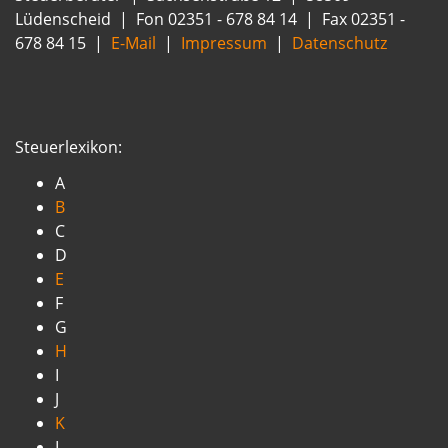
Lüdenscheid | Fon 02351 - 678 84 14 | Fax 02351 -
678 84 15 |
E-Mail
|
Impressum
|
Datenschutz
Steuerlexikon:
A
B
C
D
E
F
G
H
I
J
K
L